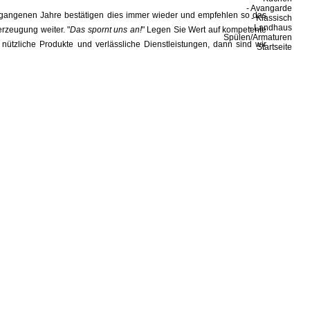
-
Avangarde
rgangenen Jahre bestätigen dies immer wieder und empfehlen so das
-
Klassisch
-
Landhaus
rzeugung weiter. "
Das spornt uns an!
" Legen Sie Wert auf kompetente
Spülen/Armaturen
, nützliche Produkte und verlässliche Dienstleistungen, dann sind wir
Startseite