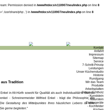
tream: Permission denied in
/www/htdocs/v118907/neu/index.php
on line
8
'.:/usr/share/php:..') in
/www/htdocs/v118907/neu/index.php
on line
8
Kontakt
Anfahrt
Impressum
Sitemap
Service
7-Schritt-Prinzip
Leistungen
Unser Küchenstudio
Historie
Rundgang
aus Tradition
Wir das Team
Produkte
Arbeitsplatten
-
Dekor / Echtholz
nkel in Alt-Hürth sowohl für Qualität als auch Individualität in Sachen
-
Kunststein
kel - Schreinermeister Wilfried Enkel - trägt die Philosophie der
-
Naturstein
Elektrogeräte
Die Gestaltung des Mittelpunktes Ihres häuslichen Lebens ist eine
-
Kochfelder
Sie gerne begleiten.
"
Küchen