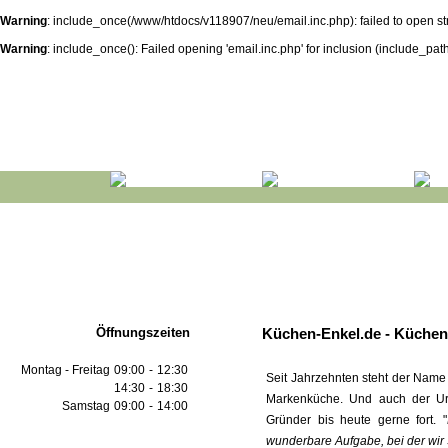
Warning
: include_once(/www/htdocs/v118907/neu/email.inc.php): failed to open s
Warning
: include_once(): Failed opening 'email.inc.php' for inclusion (include_path=
Öffnungszeiten
Küchen-Enkel.de - Küchen 
Montag - Freitag
09:00
-
12:30
Seit Jahrzehnten steht der Name E
14:30
-
18:30
Markenküche. Und auch der Uren
Samstag
09:00
-
14:00
Gründer bis heute gerne fort. "
wunderbare Aufgabe, bei der wir 