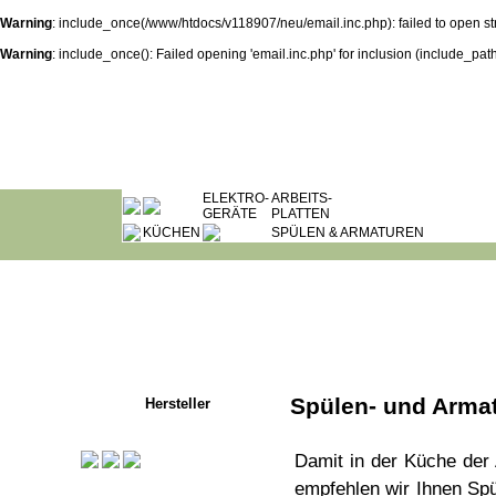
Warning
: include_once(/www/htdocs/v118907/neu/email.inc.php): failed to open s
Warning
: include_once(): Failed opening 'email.inc.php' for inclusion (include_path=
ELEKTRO-
ARBEITS-
GERÄTE
PLATTEN
KÜCHEN
SPÜLEN & ARMATUREN
Spülen- und Arma
Hersteller
Damit in der Küche der
empfehlen wir Ihnen Spü